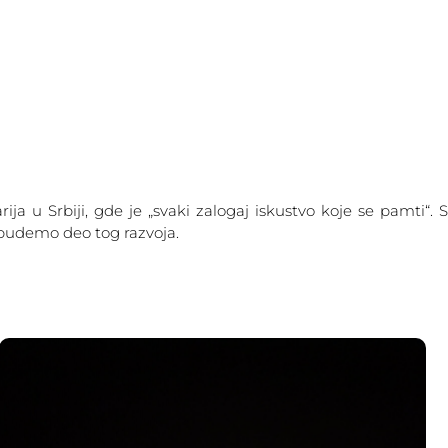
GURE
LOPTE
IZDVOJENI PROJEKTI
KONTAKT
 u Srbiji, gde je „svaki zalogaj iskustvo koje se pamti“. 
a budemo deo tog razvoja.