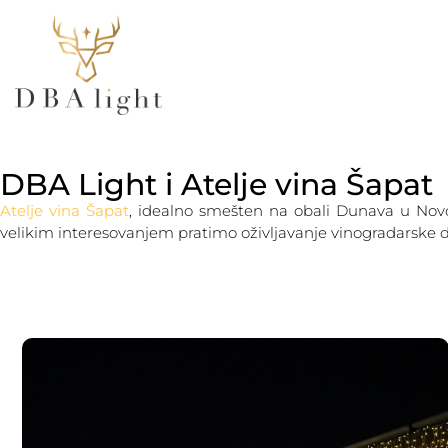
POČETNA
SVETLEĆE F
DBA Light i Atelje vina Šapat
Atelje vina Šapat
, idealno smešten na obali Dunava u Novom
velikim interesovanjem pratimo oživljavanje vinogradarske de