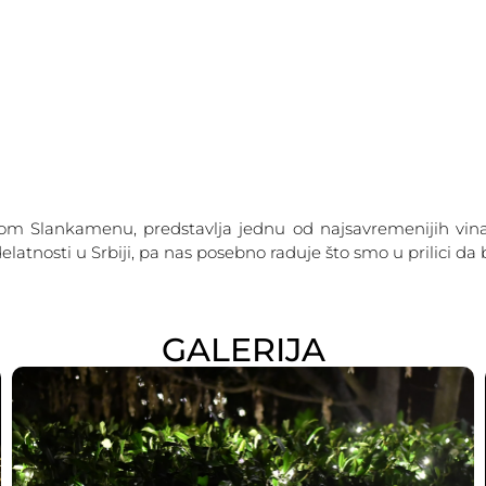
IGURE
RASVETA
FIBERGLAS
ANIMIRANE FI
 Slankamenu, predstavlja jednu od najsavremenijih vinarija
latnosti u Srbiji, pa nas posebno raduje što smo u prilici d
GALERIJA